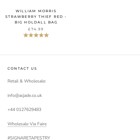
WILLIAM MORRIS
STRAWBERRY THIEF RED -
BIG HOLDALL BAG
£74.99
Beoordeling:
5.0 uit 5 sterren
CONTACT US
Retail & Wholesale:
info@acjade.co.uk
+44 0127629483
Wholesale Via Faire
#SIGNARETAPESTRY