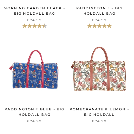
MORNING GARDEN BLACK -
PADDINGTON™ - BIG
BIG HOLDALL BAG
HOLDALL BAG
£74.99
£74.99
Beoordeling:
4.5 uit 5 sterren
Beoordeling:
5.0 uit 5 sterr
PADDINGTON™ BLUE - BIG
POMEGRANATE & LEMON -
HOLDALL BAG
BIG HOLDALL
£74.99
£74.99