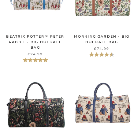
BEATRIX POTTER™ PETER
MORNING GARDEN - BIG
RABBIT - BIG HOLDALL
HOLDALL BAG
BAG
£74.99
Beoordeling:
4.3 uit 5 sterr
£74.99
Beoordeling:
5.0 uit 5 sterren